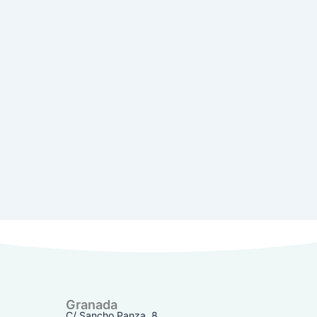
Granada
C/ Sancho Panza, 8