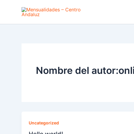
Ir
al
contenido
Nombre del autor:onl
Uncategorized
Hello world!