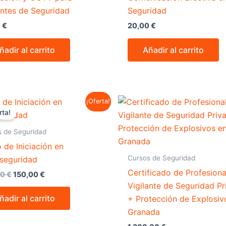
antes de Seguridad
Seguridad
0
€
20,00
€
ñadir al carrito
Añadir al carrito
El
El
¡Oferta!
precio
precio
rta!
original
actual
era:
es:
s de Seguridad
250,00 €.
150,00 €.
 de Iniciación en
Cursos de Seguridad
seguridad
Certificado de Profesiona
00
€
150,00
€
Vigilante de Seguridad P
ñadir al carrito
+ Protección de Explosiv
Granada