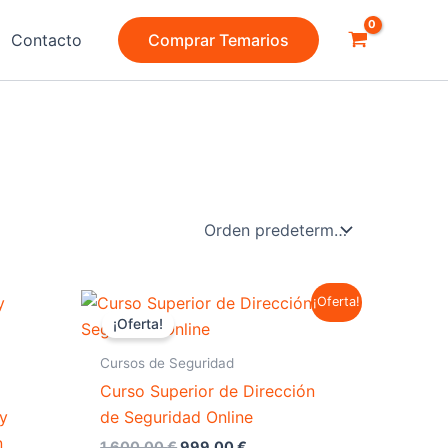
Contacto
Comprar Temarios
El
El
¡Oferta!
precio
precio
¡Oferta!
original
actual
era:
es:
Cursos de Seguridad
1.600,00 €.
999,00 €.
Curso Superior de Dirección
 y
de Seguridad Online
n
1.600,00
€
999,00
€