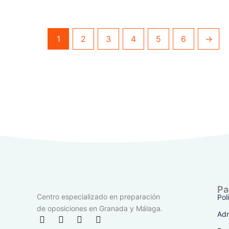
1
2
3
4
5
6
→
Pa
Centro especializado en preparación
Pol
de oposiciones en Granada y Málaga.
Adm
F
I
T
Y
a
n
i
o