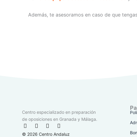
Además, te asesoramos en caso de que tengas
Pa
Centro especializado en preparación
Pol
de oposiciones en Granada y Málaga.
Adm
F
I
T
Y
a
n
i
o
Bo
© 2026 Centro Andaluz
c
s
k
u