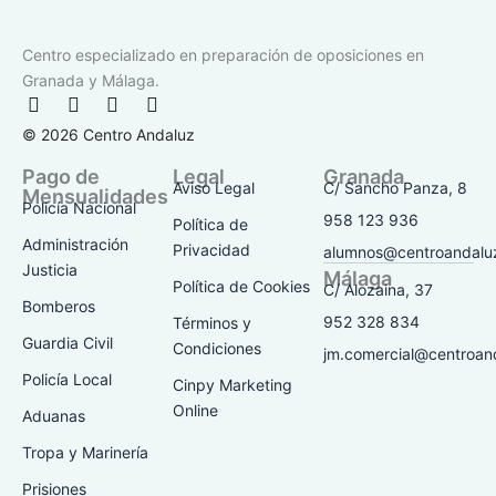
Centro especializado en preparación de oposiciones en
Granada y Málaga.
F
I
T
Y
a
n
i
o
© 2026 Centro Andaluz
c
s
k
u
e
t
t
t
Pago de
Legal
Granada
b
a
o
u
Aviso Legal
C/ Sancho Panza, 8
Mensualidades
o
g
k
b
Policía Nacional
o
r
e
958 123 936
Política de
k
a
Administración
Privacidad
alumnos@centroandalu
-
m
Justicia
Málaga
f
Política de Cookies
C/ Alozaina, 37
Bomberos
952 328 834
Términos y
Guardia Civil
Condiciones
jm.comercial@centroan
Policía Local
Cinpy Marketing
Online
Aduanas
Tropa y Marinería
Prisiones