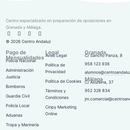
Centro especializado en preparación de oposiciones en
Granada y Málaga.
F
I
T
Y
a
n
i
o
© 2026 Centro Andaluz
c
s
k
u
e
t
t
t
Pago de
Legal
Granada
b
a
o
u
Aviso Legal
C/ Sancho Panza, 8
Mensualidades
o
g
k
b
Policía Nacional
o
r
e
958 123 936
Política de
k
a
Administración
Privacidad
alumnos@centroandalu
-
m
Justicia
Málaga
f
Política de Cookies
C/ Alozaina, 37
Bomberos
952 328 834
Términos y
Guardia Civil
Condiciones
jm.comercial@centroan
Policía Local
Cinpy Marketing
Online
Aduanas
Tropa y Marinería