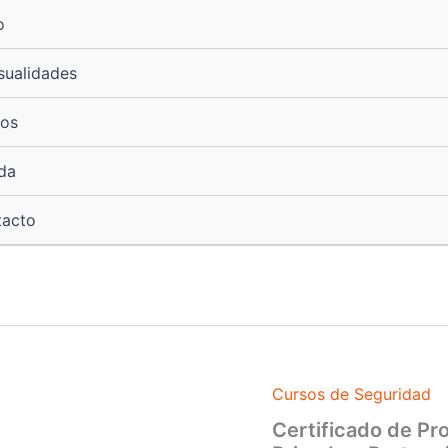
o
ualidades
os
da
tacto
Cursos de Seguridad
Certificado
de
Certificado de Pr
Profesionalidad