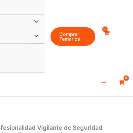
Alternar
Comprar
menú
Alternar
Temarios
menú
Main
Menu
ofesionalidad Vigilante de Seguridad