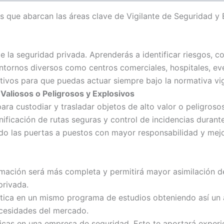
 que abarcan las áreas clave de Vigilante de Seguridad y 
e la seguridad privada. Aprenderás a identificar riesgos, c
entornos diversos como centros comerciales, hospitales, ev
tivos para que puedas actuar siempre bajo la normativa vi
 Valiosos o Peligrosos y Explosivos
ra custodiar y trasladar objetos de alto valor o peligroso
ificación de rutas seguras y control de incidencias durant
ndo las puertas a puestos con mayor responsabilidad y mej
mación será más completa y permitirá mayor asimilación d
privada.
tica en un mismo programa de estudios obteniendo así un a
ecesidades del mercado.
cas en una empresa de seguridad. Esto te aportará experienc