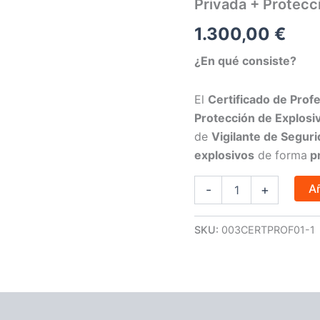
Privada + Protecc
Vigilante
de
1.300,00
€
Seguridad
Privada
¿En qué consiste?
+
Protección
de
El
Certificado de Prof
Explosivos
Protección de Explosi
en
Granada
de
Vigilante de Segur
cantidad
explosivos
de forma
pr
Añ
-
+
SKU:
003CERTPROF01-1