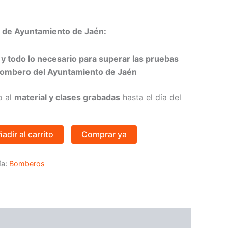
a de Ayuntamiento de Jaén:
y todo lo necesario para superar las pruebas
bombero del Ayuntamiento de Jaén
o al
material y clases grabadas
hasta el día del
adir al carrito
Comprar ya
ía:
Bomberos