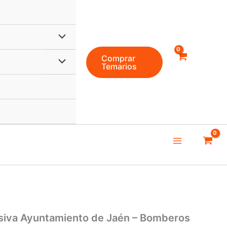
Alternar
Comprar
menú
Alternar
Temarios
menú
Main
Menu
nsiva Ayuntamiento de Jaén – Bomberos