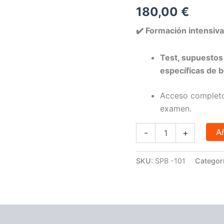
de
180,00
€
Jaén
-
✔️ Formación intensiv
Bomberos
cantidad
Test, supuestos 
específicas de 
Acceso complet
examen.
Añ
-
+
SKU:
SPB -101
Categor