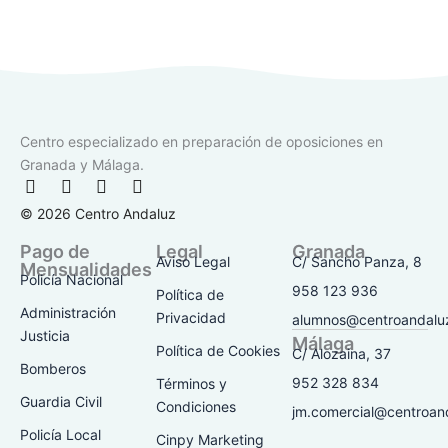
Centro especializado en preparación de oposiciones en
Granada y Málaga.
F
I
T
Y
a
n
i
o
© 2026 Centro Andaluz
c
s
k
u
e
t
t
t
Pago de
Legal
Granada
b
a
o
u
Aviso Legal
C/ Sancho Panza, 8
Mensualidades
o
g
k
b
Policía Nacional
o
r
e
958 123 936
Política de
k
a
Administración
Privacidad
alumnos@centroandalu
-
m
Justicia
Málaga
f
Política de Cookies
C/ Alozaina, 37
Bomberos
952 328 834
Términos y
Guardia Civil
Condiciones
jm.comercial@centroan
Policía Local
Cinpy Marketing