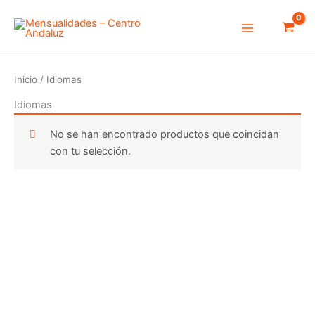
Ir
Main
al
Menu
contenido
Inicio
/ Idiomas
Idiomas
No se han encontrado productos que coincidan
con tu selección.