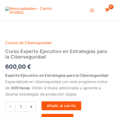
Ir
Main
al
Menu
contenido
Curso
Experto
Ejecutivo
en
Cursos de Ciberseguridad
Estrategias
para
Curso Experto Ejecutivo en Estrategias para
la
la Ciberseguridad
Ciberseguridad
cantidad
600,00
€
Experto Ejecutivo en Estrategias para la Ciberseguridad
Especialízate en ciberseguridad con este programa online
de
300 horas
. Obtén 4 títulos adicionales y aprende a
diseñar estrategias de protección digital.
Añadir al carrito
-
+