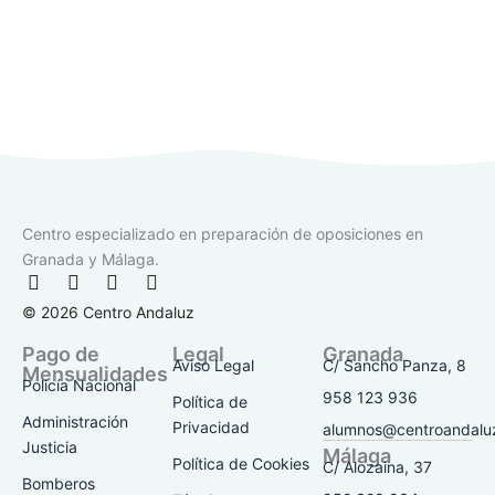
Centro especializado en preparación de oposiciones en
Granada y Málaga.
F
I
T
Y
a
n
i
o
© 2026 Centro Andaluz
c
s
k
u
e
t
t
t
Pago de
Legal
Granada
b
a
o
u
Aviso Legal
C/ Sancho Panza, 8
Mensualidades
o
g
k
b
Policía Nacional
o
r
e
958 123 936
Política de
k
a
Administración
Privacidad
alumnos@centroandalu
-
m
Justicia
Málaga
f
Política de Cookies
C/ Alozaina, 37
Bomberos