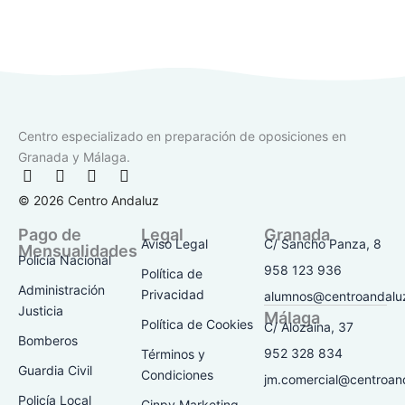
Centro especializado en preparación de oposiciones en
Granada y Málaga.
F
I
T
Y
a
n
i
o
© 2026 Centro Andaluz
c
s
k
u
e
t
t
t
Pago de
Legal
Granada
b
a
o
u
Aviso Legal
C/ Sancho Panza, 8
Mensualidades
o
g
k
b
Policía Nacional
o
r
e
958 123 936
Política de
k
a
Administración
Privacidad
alumnos@centroandalu
-
m
Justicia
Málaga
f
Política de Cookies
C/ Alozaina, 37
Bomberos
952 328 834
Términos y
Guardia Civil
Condiciones
jm.comercial@centroan
Policía Local
Cinpy Marketing