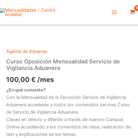
Ir
Main
al
Menu
contenido
Curso
Oposición
Mensualidad
Servicio
Agente de Aduanas
de
Vigilancia
Curso Oposición Mensualidad Servicio de
Aduanera
Vigilancia Aduanera
cantidad
100,00
€
/mes
¿En qué consiste?
Con la Mensualidad de la Oposición Servicio de Vigilancia
Aduanera accederás a todos los contenidos del mes Curso
de Servicio de Vigilancia Aduanera.
Clases en directo y diferido a través de nuestro Campus
Online accediendo a los contenidos de clase, realización de
test y explicaciones de los temas.